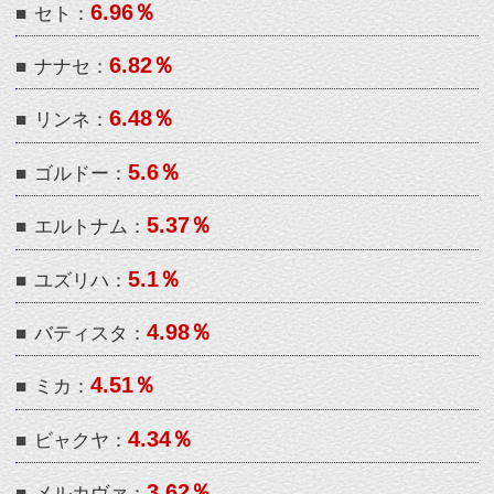
5.37％
■
エルトナム：
5.1％
■
ユズリハ：
4.98％
■
バティスタ：
4.51％
■
ミカ：
4.34％
■
ビャクヤ：
3.62％
■
メルカヴァ：
3.3％
■
ヒルダ：
3.3％
■
カーマイン：
2.65％
■
ワーグナー：
2.24％
■
ワレンシュタイン：
2.17％
■
ケイアス：
1.65％
■
エンキドゥ：
0.15％
■
ロンドレキア：