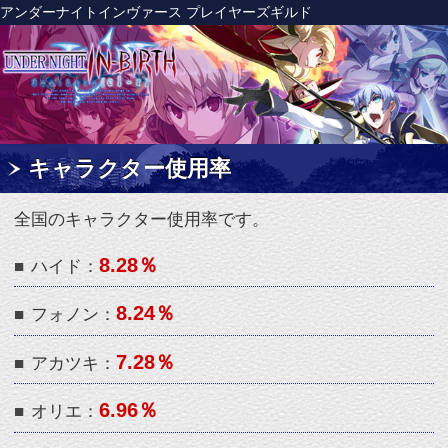
アンダーナイトインヴァース プレイヤーズギルド
キャラクター使用率
全国のキャラクター使用率です。
8.28％
■
ハイド：
8.24％
■
フォノン：
7.28％
■
アカツキ：
6.96％
■
オリエ：
6.96％
■
セト：
6.82％
■
ナナセ：
6.48％
■
リンネ：
5.6％
■
ゴルドー：