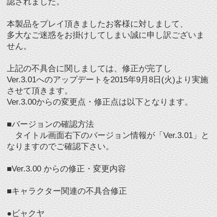
させて頂きます。
Ver.3.00からの変更点・修正点は以下となります。
■バージョンの確認方法
タイトル画面右下のバージョン情報が「Ver.3.01」と
なりますのでご確認下さい。
■Ver.3.00 からの修正・変更内容
■キャラクター関連の不具合修正
●ビャクヤ
・ビャクヤの「この辺に仕掛けておこうかな？」の設
置物を攻撃しても消えない
ことがあった現象を修正しました。
・ビャクヤの「この辺に仕掛けておこうかな？」の設
置物をシールドで防いでも
削りダメージを受けてしまう現象を修正しました
●フォノン
・フォノンのEX「誘導アセンド」のヒットをキャンセ
ルし、異なる技を出すこと
でもとどめの演出が発生してしまう現象を修正しまし
た
●バティスタ
・バティスタの「シデウスフラグメンツム」を起爆し