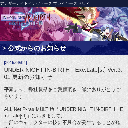
アンダーナイトインヴァース プレイヤーズギルド
公式からのお知らせ
[2015/09/04]
UNDER NIGHT IN-BIRTH Exe:Late[st] Ver.3.
01 更新のお知らせ
平素より、弊社製品をご愛顧頂き、誠にありがとうご
ざいます。
ALL.Net P-ras MULTI版「UNDER NIGHT IN-BIRTH E
xe:Late[st]」におきまして、
一部のキャラクターの技に不具合が発生することが確
認されました。
本製品をプレイ頂きましたお客様に対しまして、
多大なご迷惑をお掛けしてしまい誠に申し訳ございま
せん。
上記の不具合に関しましては、修正が完了し
Ver.3.01へのアップデートを2015年9月8日(火)より実施