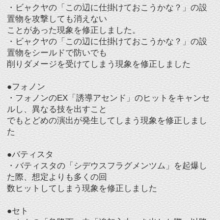
た際、想定よりも多くの回
数ヒットしてしまう現象を修正しました
●セト
・セトの「急降下」中「追加入力」を出した際、以降
に出す攻撃のガード方向が
おかしくなってしまう現象を修正しました
●ワレンシュタイン
・ワレンシュタインの「アサルト」を出した際、食ら
い判定がジャンプと同一に
なってしまう現象を修正しました
●ケイアス
・ケイアスのEX「噴き付けろ」がヒットした際、他の
必殺技でキャンセルできな
いないことがあった現象を修正しました
■その他の不具合修正
・その他細かな不具合を修正し、ゲームの動作安定性
を向上させました。
ユーザーの皆様には、ご不便をお掛け致しますが、
修正までの間、今しばらくお待ち頂きますようお願い
申し上げます
以上