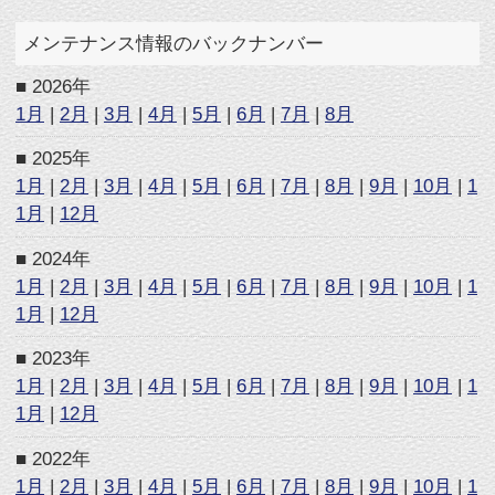
1月
|
12月
■ 2022年
1月
|
2月
|
3月
|
4月
|
5月
|
6月
|
7月
|
8月
|
9月
|
10月
|
1
1月
|
12月
■ 2021年
1月
|
2月
|
3月
|
4月
|
5月
|
6月
|
7月
|
8月
|
9月
|
10月
|
1
1月
|
12月
■ 2020年
1月
|
2月
|
3月
|
4月
|
5月
|
6月
|
7月
|
8月
|
9月
|
10月
|
1
1月
|
12月
■ 2019年
1月
|
2月
|
3月
|
4月
|
5月
|
6月
|
7月
|
8月
|
9月
|
10月
|
1
1月
|
12月
■ 2018年
1月
|
2月
|
3月
|
4月
|
5月
|
6月
|
7月
|
8月
|
9月
|
10月
|
1
1月
|
12月
■ 2017年
1月
|
2月
|
3月
|
4月
|
5月
|
6月
|
7月
|
8月
|
9月
|
10月
|
1
1月
|
12月
■ 2016年
1月
|
2月
|
3月
|
4月
|
5月
|
6月
|
7月
|
8月
|
9月
|
10月
|
1