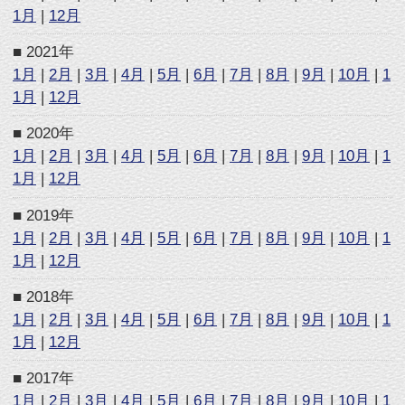
1月
|
12月
■ 2015年
5月
|
6月
|
7月
|
8月
|
9月
|
10月
|
11月
|
12月
▲ページTOPへ
サイトTOPへ
プロフィール
ログイン
ランキング
アークシステムワークス公式サイトへ
(C) FRENCH BREAD / ARC SYSTEM WORKS