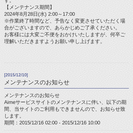
[2015/12/10]
メンテナンスのお知らせ
メンテナンスのお知らせ
Aimeサービスサイトのメンテナンスに伴い、以下の期
間、当サイトのご利用もできませんので、お知らせ致
します。
期間：2015/12/16 02:00 - 2015/12/16 10:00
メンテナンス情報のバックナンバー
■ 2026年
1月
|
2月
|
3月
|
4月
|
5月
|
6月
|
7月
|
8月
■ 2025年
1月
|
2月
|
3月
|
4月
|
5月
|
6月
|
7月
|
8月
|
9月
|
10月
|
1
1月
|
12月
■ 2024年
1月
|
2月
|
3月
|
4月
|
5月
|
6月
|
7月
|
8月
|
9月
|
10月
|
1
1月
|
12月
■ 2023年
1月
|
2月
|
3月
|
4月
|
5月
|
6月
|
7月
|
8月
|
9月
|
10月
|
1