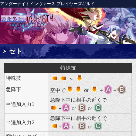
アンダーナイトインヴァース プレイヤーズギルド
セト
特殊技
特殊技
＞
急降下
空中で
or
＋
＋
急降下中に相手の近くで
⇒追加入力1
+
or
or
急降下中に相手の近くで
⇒追加入力2
+
or
or
空中バックダッシ
空中で
or
＋
＋
ュ
特殊技
＋
特殊技
＋
特殊技
＋
特殊技
空中で
＋