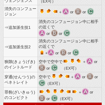
罪咎(ざいきゅう)
＋
or
のコンビクト
or
（EX可）
インフィニットワース
（ EXS200％ or ヴェールオフ中 ）
連鎖のネファリウ
＋
ス
インフィニットワースイグジスト
（ＥＸＳ２００％以上 or ヴェールオフ中・体力３割以下）
境界のディスタン
＋
＋
+
ト
キャラクター一覧へ
▲ページTOPへ
サイトTOPへ
プロフィール
ログイン
ランキング