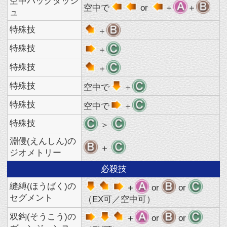
特殊技
空中で
＋
特殊技
＞
淵侵(えんしん)の
＋
ジオメトリー
必殺技
縫縛(ほうばく)の
＋
or
or
セグメント
（EX可／空中可）
双鈎(そうこう)の
＋
or
or
ヴェンジェンス
（EX可）
消失のコンフュー
＋
or
or
ジョン
消失のコンフュージョン中に相手
の近くで
⇒追加派生技1
or
or
消失のコンフュージョン中に相手
の近くで
⇒追加派生技2
+
or
or
狭隙(きょうげき)
空中で空中で
＋
or
のイントルード
or
（EX可）
穿通(せんつう)の
空中で
＋
or
or
ペネトレイト
（EX可）